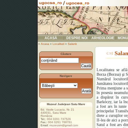
ACASĂ
DESPRE NOI
ARHEOLOGIE
MONU
»
Acasa
»
Localitati
»
Salank
Salan
Căutare
Localitatea se afl
Borza (Borzsa) şi S
Navigare
Numărul locuitor
Jumătatea locuitoril
Prima menţiune a sa
în posesia neamulu
a dispărut în curs
Barkóczy, iar la înc
Muzeul Judeţean Satu Mare
a fost ars în iuni
Bd. Vasile Lucaciu, Nr. 21
principelui Transil
440031, Satu Mare
diete a curuţilor o
România
Tel.:
004 0261 737526
II-lea de aici a por
Fax.:
004 0261 768761
Satul a fost ars di
Email:
muzeusm@gmail.com