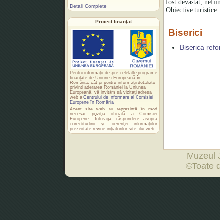
fost devastat, nefii
Detalii Complete
Obiective turistice:
Proiect finanţat
Biserici
Biserica ref
Pentru informaţii despre celelalte programe
finanţate de Uniunea Europeană în
România, cât şi pentru informaţii detaliate
privind aderarea României la Uniunea
Europeană, vă invităm să vizitaţi adresa
web a
Centrului de Informare al Comisiei
Europene în România
Acest site web nu reprezintă în mod
necesar poziţia oficială a Comisiei
Europene. Întreaga răspundere asupra
corectitudinii şi coerenţei informaţiilor
prezentate revine iniţiatorilor site-ului web.
Muzeul 
©Toate d