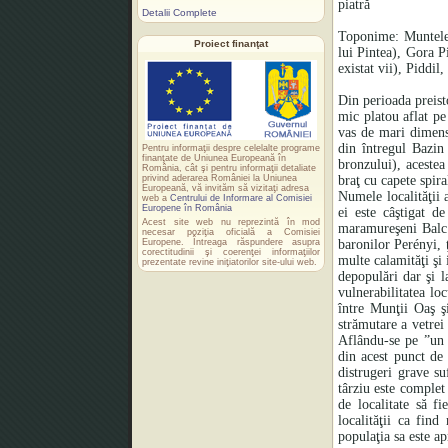
piatră
Detalii Complete
Toponime: Muntele 
Proiect finanţat
lui Pintea), Gora P
existat vii), Piddi
Din perioada preisto
mic platou aflat pe
vas de mari dimens
din întregul Bazin
Pentru informaţii despre celelalte programe
finanţate de Uniunea Europeană în
bronzului), acestea
România, cât şi pentru informaţii detaliate
privind aderarea României la Uniunea
braţ cu capete spira
Europeană, vă invităm să vizitaţi adresa
Numele localităţii 
web a
Centrului de Informare al Comisiei
Europene în România
ei este câştigat d
Acest site web nu reprezintă în mod
maramureşeni Balc ş
necesar poziţia oficială a Comisiei
Europene. Întreaga răspundere asupra
baronilor Perényi,
corectitudinii şi coerenţei informaţiilor
multe calamităţi şi 
prezentate revine iniţiatorilor site-ului web.
depopulări dar şi la
vulnerabilitatea loc
între Munţii Oaş ş
strămutare a vetrei 
Aflându-se pe ”un 
din acest punct de
distrugeri grave s
târziu este complet 
de localitate să f
localităţii ca fin
populaţia sa este ap