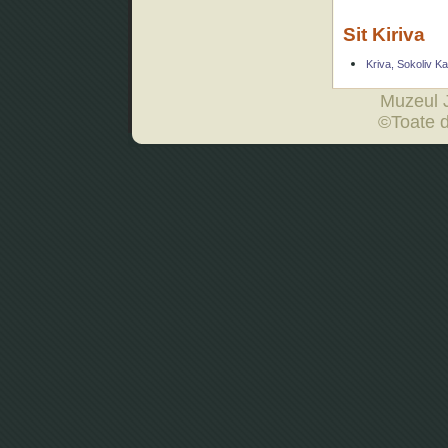
Sit Kiriva
Kriva, Sokoliv K
Muzeul 
©Toate d