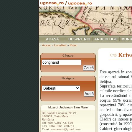
ACASĂ
DESPRE NOI
ARHEOLOGIE
MONU
»
Acasa
»
Localitati
»
Kriva
Kriv
Căutare
Este aşezată în zo
de centrul raional 
Navigare
Seliţea.
Suprafaţa teritoriu
culmile nordice ale
La recesământul di
aceştia 99% ucrai
reprezintă 70% din
Muzeul Judeţean Satu Mare
confesiunilor adven
Bd. Vasile Lucaciu, Nr. 21
gospodării, grupate 
440031, Satu Mare
Clădiri de interes 
România
Tel.:
004 0261 737526
(construită în 1990
Fax.:
004 0261 768761
Cabinet ginecologic
Email:
muzeusm@gmail.com