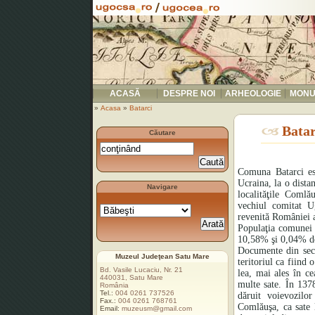
ACASĂ
DESPRE NOI
ARHEOLOGIE
MONU
»
Acasa
»
Batarci
Batar
Căutare
Comuna Batarci est
Ucraina, la o dist
Navigare
localităţile Comlă
vechiul comitat U
revenită României a
Populaţia comunei 
10,58% şi 0,04% de 
Documente din seco
Muzeul Judeţean Satu Mare
teritoriul ca fiind
Bd. Vasile Lucaciu, Nr. 21
lea, mai ales în c
440031, Satu Mare
multe sate. În 137
România
Tel.:
004 0261 737526
dăruit voievozilor
Fax.:
004 0261 768761
Comlăuşa, ca sate 
Email:
muzeusm@gmail.com