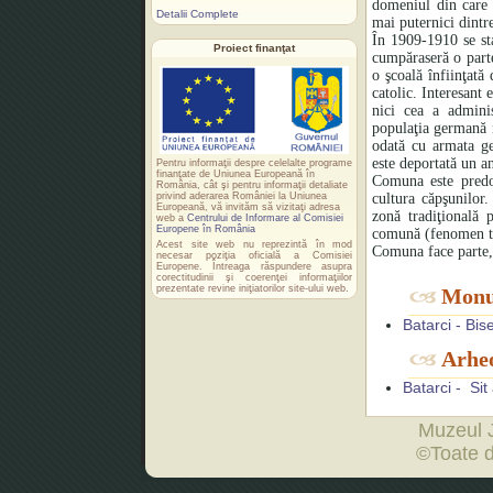
domeniul din care f
Detalii Complete
mai puternici dintre
În 1909-1910 se sta
Proiect finanţat
cumpăraseră o parte
o şcoală înfiinţată
catolic. Interesant 
nici cea a admini
populaţia germană n
odată cu armata ge
este deportată un a
Pentru informaţii despre celelalte programe
finanţate de Uniunea Europeană în
Comuna este predom
România, cât şi pentru informaţii detaliate
privind aderarea României la Uniunea
cultura căpşunilor
Europeană, vă invităm să vizitaţi adresa
zonă tradiţională 
web a
Centrului de Informare al Comisiei
Europene în România
comună (fenomen tip
Acest site web nu reprezintă în mod
Comuna face parte, 
necesar poziţia oficială a Comisiei
Europene. Întreaga răspundere asupra
corectitudinii şi coerenţei informaţiilor
prezentate revine iniţiatorilor site-ului web.
Monu
Batarci - Bi
Arheo
Batarci - Sit
Muzeul 
©Toate d