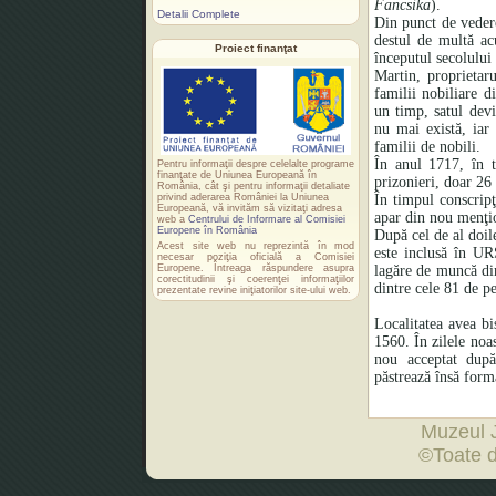
Fancsika
).
Detalii Complete
Din punct de vedere 
destul de multă ac
Proiect finanţat
începutul secolului
Martin, proprietar
familii nobiliare 
un timp, satul devi
nu mai există, iar
familii de nobili.
În anul 1717, în t
Pentru informaţii despre celelalte programe
finanţate de Uniunea Europeană în
prizonieri, doar 26 
România, cât şi pentru informaţii detaliate
privind aderarea României la Uniunea
În timpul conscripţ
Europeană, vă invităm să vizitaţi adresa
apar din nou menţion
web a
Centrului de Informare al Comisiei
Europene în România
După cel de al doil
Acest site web nu reprezintă în mod
este inclusă în UR
necesar poziţia oficială a Comisiei
Europene. Întreaga răspundere asupra
lagăre de muncă din
corectitudinii şi coerenţei informaţiilor
dintre cele 81 de p
prezentate revine iniţiatorilor site-ului web.
Localitatea avea bi
1560. În zilele noas
nou acceptat după
păstrează însă form
Muzeul 
©Toate d