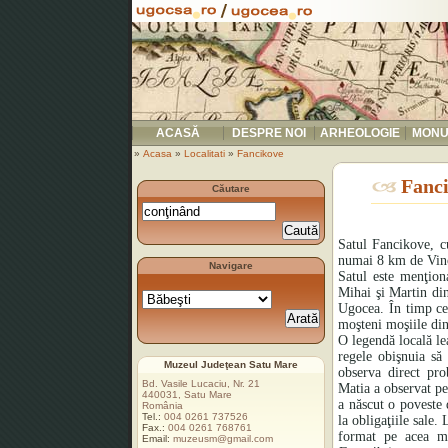
ACASĂ
DESPRE NOI
ARHEOLOGIE
MONU
»
Acasa
»
Localitati
»
Fancikove
Fanc
Căutare
Satul Fancikove, cu
numai 8 km de Vino
Navigare
Satul este menţion
Mihai şi Martin di
Ugocea. În timp ce 
moşteni moşiile di
O legendă locală l
regele obişnuia să
Muzeul Judeţean Satu Mare
observa direct pro
Bd. Vasile Lucaciu, Nr. 21
Matia a observat pe
440031, Satu Mare
a născut o poveste 
România
Tel.:
004 0261 737526
la obligaţiile sale.
Fax.:
004 0261 768761
format pe acea mo
Email:
muzeusm@gmail.com